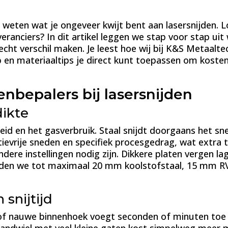
el weten wat je ongeveer kwijt bent aan lasersnijden.
eranciers? In dit artikel leggen we stap voor stap uit 
ht verschil maken. Je leest hoe wij bij K&S Metaaltec
n materiaaltips je direct kunt toepassen om kosten
enbepalers bij lasersnijden
dikte
eid en het gasverbruik. Staal snijdt doorgaans het sne
ievrije sneden en specifiek procesgedrag, wat extra 
ere instellingen nodig zijn. Dikkere platen vergen la
nijden we tot maximaal 20 mm koolstofstaal, 15 mm 
snijtijd
g of nauwe binnenhoek voegt seconden of minuten toe a