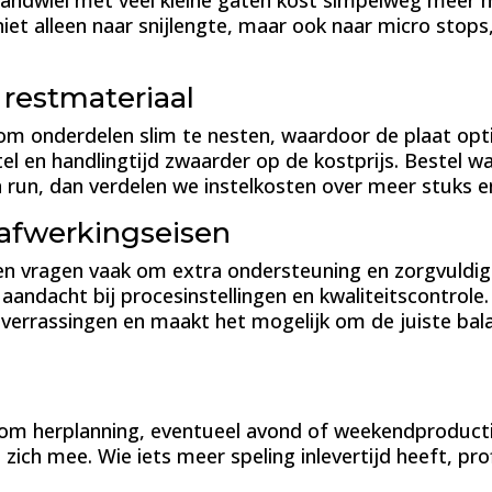
n tandwiel met veel kleine gaten kost simpelweg meer
 niet alleen naar snijlengte, maar ook naar micro sto
 restmateriaal
om onderdelen slim te nesten, waardoor de plaat opti
stel en handlingtijd zwaarder op de kostprijs. Bestel
n run, dan verdelen we instelkosten over meer stuks en
 afwerkingseisen
en vragen vaak om extra ondersteuning en zorgvuldi
aandacht bij procesinstellingen en kwaliteitscontrole. 
verrassingen en maakt het mogelijk om de juiste bala
 om herplanning, eventueel avond of weekendproductie
ich mee. Wie iets meer speling inlevertijd heeft, prof