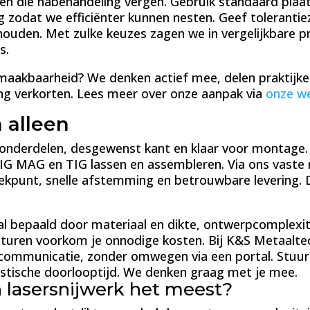
 die nabehandeling vergen. Gebruik standaard plaatd
 zodat we efficiënter kunnen nesten. Geef tolerantie
ouden. Met zulke keuzes zagen we in vergelijkbare pr
s.
e maakbaarheid? We denken actief mee, delen praktijk
king verkorten. Lees meer over onze aanpak via
onze we
 alleen
onderdelen, desgewenst kant en klaar voor montage.
MIG MAG en TIG lassen en assembleren. Via ons vaste
ekpunt, snelle afstemming en betrouwbare levering. D
ral bepaald door materiaal en dikte, ontwerpcomplexit
te sturen voorkom je onnodige kosten. Bij K&S Metaa
communicatie, zonder omwegen via een portal. Stuur
listische doorlooptijd. We denken graag met je mee.
n lasersnijwerk het meest?