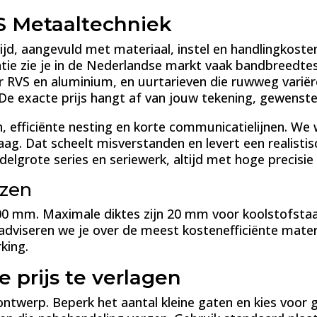
&S Metaaltechniek
jd, aangevuld met materiaal, instel en handlingkosten. 
catie zie je in de Nederlandse markt vaak bandbreedte
 RVS en aluminium, en uurtarieven die ruwweg variëre
. De exacte prijs hangt af van jouw tekening, gewens
, efficiënte nesting en korte communicatielijnen. We
aag. Dat scheelt misverstanden en levert een realistis
delgrote series en seriewerk, altijd met hoge precisie
nzen
500 mm. Maximale diktes zijn 20 mm voor koolstofst
dviseren we je over de meest kostenefficiënte mater
king.
 prijs te verlagen
 ontwerp. Beperk het aantal kleine gaten en kies voor