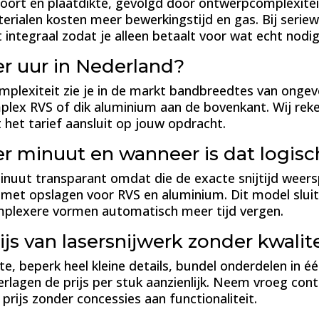
soort en plaatdikte, gevolgd door ontwerpcomplexiteit
rialen kosten meer bewerkingstijd en gas. Bij seriew
 integraal zodat je alleen betaalt voor wat echt nodig 
er uur in Nederland?
omplexiteit zie je in de markt bandbreedtes van ongev
plex RVS of dik aluminium aan de bovenkant. Wij reke
t het tarief aansluit op jouw opdracht.
er minuut en wanneer is dat logisc
inuut transparant omdat die de exacte snijtijd weerspi
, met opslagen voor RVS en aluminium. Dit model slu
plexere vormen automatisch meer tijd vergen.
js van lasersnijwerk zonder kwalite
, beperk heel kleine details, bundel onderdelen in één
erlagen de prijs per stuk aanzienlijk. Neem vroeg co
prijs zonder concessies aan functionaliteit.