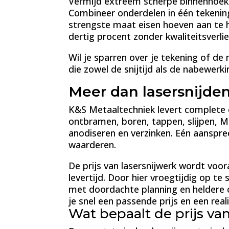
Vermijd extreem scherpe binnenhoeken
Combineer onderdelen in één tekening
strengste maat eisen hoeven aan te h
dertig procent zonder kwaliteitsverlie
Wil je sparren over je tekening of d
die zowel de snijtijd als de nabewer
Meer dan lasersnijden
K&S Metaaltechniek levert complete 
ontbramen, boren, tappen, slijpen, 
anodiseren en verzinken. Eén aanspre
waarderen.
De prijs van lasersnijwerk wordt voo
levertijd. Door hier vroegtijdig op 
met doordachte planning en heldere 
je snel een passende prijs en een rea
Wat bepaalt de prijs va